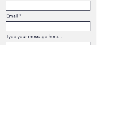
Email
Type your message here...
Submit
Raha Seyed Ali
Family and Immigration Lawyer
Phone: